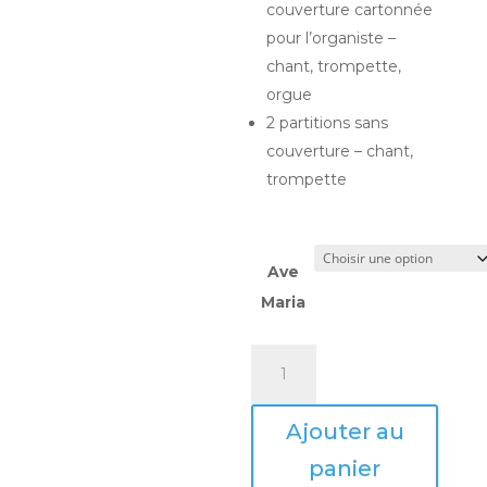
couverture cartonnée
pour l’organiste –
chant, trompette,
orgue
2 partitions sans
couverture – chant,
trompette
Ave
Maria
quantité
de
AVE
Ajouter au
MARIA
panier