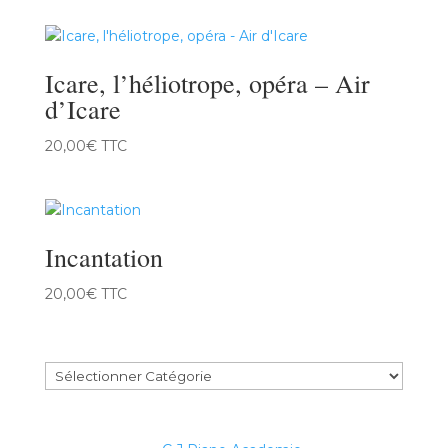
prix :
18,00€
à
Icare, l’héliotrope, opéra – Air
313,00€
d’Icare
20,00
€
TTC
Incantation
20,00
€
TTC