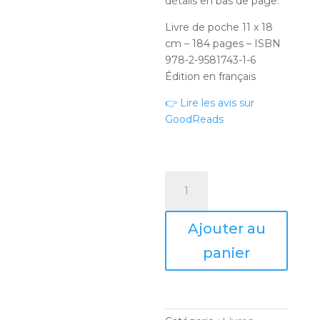
détails en bas de page.
Livre de poche 11 x 18
cm – 184 pages – ISBN
978-2-9581743-1-6
Édition en français
👉 Lire les avis sur
GoodReads
quantité
de
Juliette,
Ajouter au
tome
1
panier
:
La
révélation