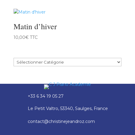
prix :
12,00€
à
Matin d’hiver
25,00€
10,00
€
TTC
+33 6 34 19 05 27
Le Petit Valtro, 53340, Saulges, France
contact@christinejeandroz.com