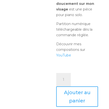
doucement sur mon
visage
est une pièce
pour piano solo.
Partition numérique
téléchargeable dès la
commande réglée.
Découvrir mes
compositions sur
YouTube
quantité
de
Les
Ajouter au
larmes
coulent
panier
doucement