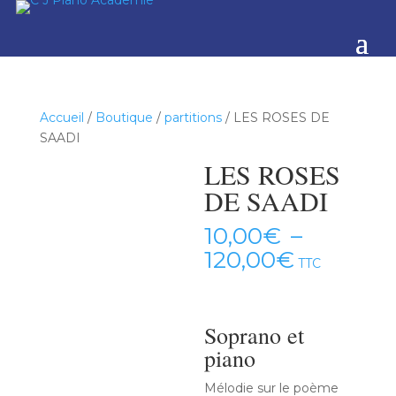
Accueil
/
Boutique
/
partitions
/ LES ROSES DE
SAADI
LES ROSES
DE SAADI
10,00
€
–
Plage
120,00
€
TTC
de
prix :
10,00€
Soprano et
à
piano
120,00€
Mélodie sur le poème