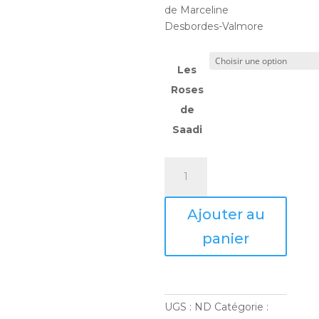
de Marceline
Desbordes-Valmore
Les
Roses
de
Saadi
quantité
de
LES
Ajouter au
ROSES
DE
panier
SAADI
UGS :
ND
Catégorie :