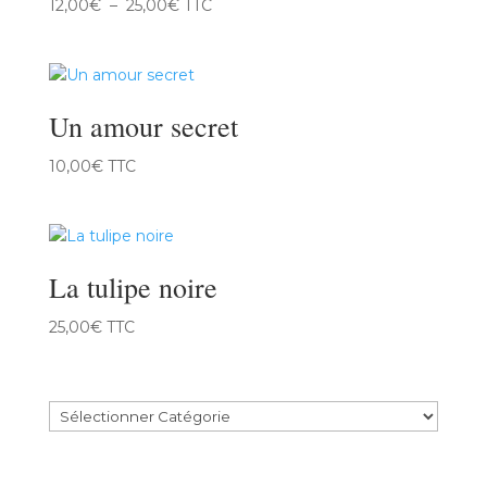
Plage
12,00
€
–
25,00
€
TTC
de
prix :
12,00€
à
Un amour secret
25,00€
10,00
€
TTC
La tulipe noire
25,00
€
TTC