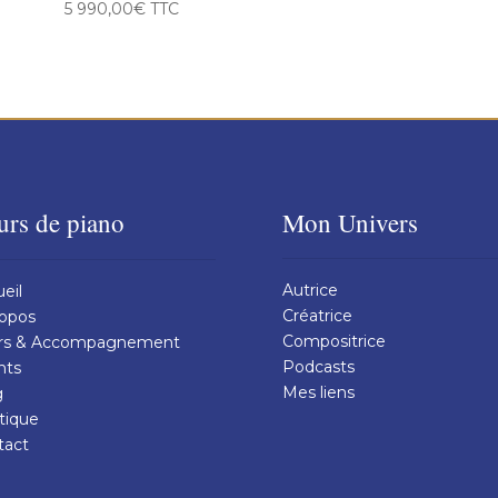
5 990,00
€
TTC
urs de piano
Mon Univers
Autrice
eil
Créatrice
ropos
Compositrice
rs & Accompagnement
Podcasts
nts
Mes liens
g
tique
tact