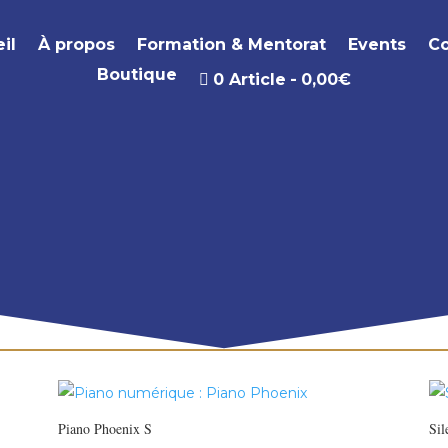
il
À propos
Formation & Mentorat
Events
Co
Boutique
0 Article
0,00€
Piano Phoenix S
Sil