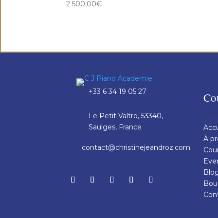
2 500,00
€
+33 6 34 19 05 27
Co
Le Petit Valtro, 53340,
Saulges, France
Accu
À p
contact@christinejeandroz.com
Cou
Eve
Blo
Bou
Con