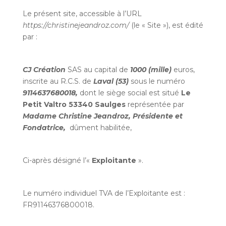
Le présent site, accessible à l’URL
https://christinejeandroz.com/
(le « Site »), est édité
par :
CJ Création
SAS au capital de
1000 (mille)
euros,
inscrite au R.C.S. de
Laval (53)
sous le numéro
9114637680018,
dont le siège social est situé
Le
Petit Valtro 53340 Saulges
représentée par
Madame Christine Jeandroz, Présidente et
Fondatrice,
dûment habilitée,
Ci-après désigné l’«
Exploitante
».
Le numéro individuel TVA de l’Exploitante est :
FR91146376800018.