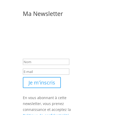
Ma Newsletter
Recevez régulièrement des
nouvelles de mon actualité
musicale.
Merci pour votre
inscription !
Je m'inscris
En vous abonnant à cette
newsletter, vous prenez
connaissance et acceptez la