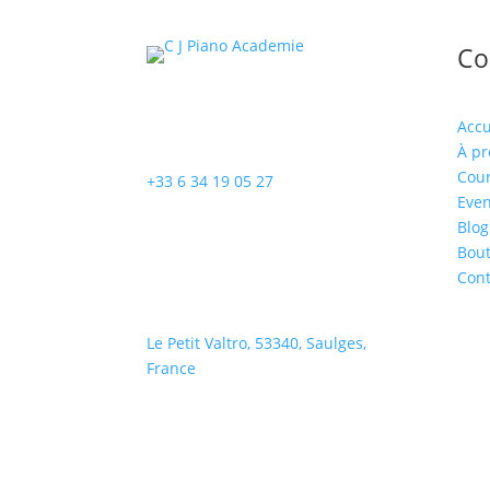
Co
Accu
À pr
Cou
+33 6 34 19 05 27
Even
Blog
Bou
Cont
Le Petit Valtro, 53340, Saulges,
France