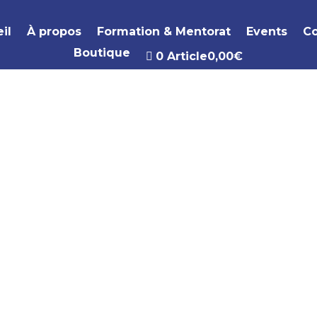
il
À propos
Formation & Mentorat
Events
Co
Boutique
0 Article
0,00€
”