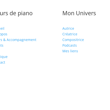
urs de piano
Mon Univers
eil
Autrice
opos
Créatrice
rs & Accompagnement
Compositrice
ts
Podcasts
Mes liens
tique
act