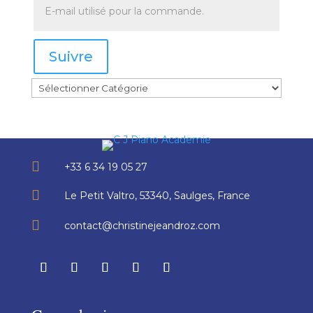
Suivre

+33 6 34 19 05 27

Le Petit Valtro, 53340, Saulges, France

contact@christinejeandroz.com