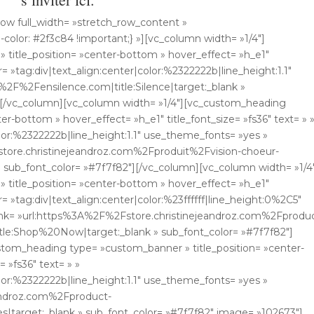
ow full_width= »stretch_row_content »
olor: #2f3c84 !important;} »][vc_column width= »1/4″]
title_position= »center-bottom » hover_effect= »h_e1″
er= »tag:div|text_align:center|color:%2322222b|line_height:1.1″
%2F%2Fensilence.com|title:Silence|target:_blank »
][/vc_column][vc_column width= »1/4″][vc_custom_heading
r-bottom » hover_effect= »h_e1″ title_font_size= »fs36″ text= » 
olor:%2322222b|line_height:1.1″ use_theme_fonts= »yes »
store.christinejeandroz.com%2Fproduit%2Fvision-choeur-
» sub_font_color= »#7f7f82″][/vc_column][vc_column width= »1/4
title_position= »center-bottom » hover_effect= »h_e1″
er= »tag:div|text_align:center|color:%23ffffff|line_height:0%2C5″
ink= »url:https%3A%2F%2Fstore.christinejeandroz.com%2Fprodu
itle:Shop%20Now|target:_blank » sub_font_color= »#7f7f82″]
stom_heading type= »custom_banner » title_position= »center-
 »fs36″ text= » »
olor:%2322222b|line_height:1.1″ use_theme_fonts= »yes »
eandroz.com%2Fproduct-
s|target:_blank » sub_font_color= »#7f7f82″ image= »102673″]