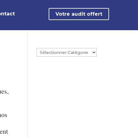
ntact
Votre audit offert
ues,
nos
ent