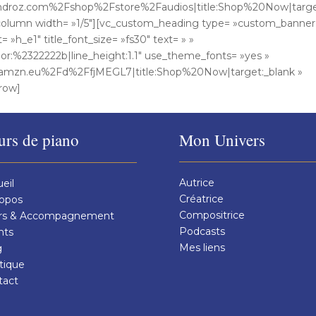
eandroz.com%2Fshop%2Fstore%2Faudios|title:Shop%20Now|target
_column width= »1/5″][vc_custom_heading type= »custom_banner
 »h_e1″ title_font_size= »fs30″ text= » »
olor:%2322222b|line_height:1.1″ use_theme_fonts= »yes »
Famzn.eu%2Fd%2FfjMEGL7|title:Shop%20Now|target:_blank »
_row]
urs de piano
Mon Univers
Autrice
eil
Créatrice
ropos
Compositrice
rs & Accompagnement
Podcasts
nts
Mes liens
g
tique
tact