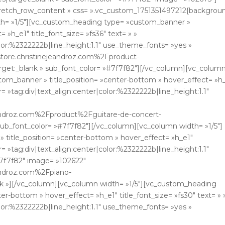
stretch_row_content » css= ».vc_custom_1751351497212{backgrou
idth= »1/5″][vc_custom_heading type= »custom_banner »
 »h_e1″ title_font_size= »fs36″ text= » »
olor:%2322222b|line_height:1.1″ use_theme_fonts= »yes »
store.christinejeandroz.com%2Fproduct-
get:_blank » sub_font_color= »#7f7f82″][/vc_column][vc_colum
om_banner » title_position= »center-bottom » hover_effect= »h
er= »tag:div|text_align:center|color:%2322222b|line_height:1.1″
eandroz.com%2Fproduct%2Fguitare-de-concert-
ub_font_color= »#7f7f82″][/vc_column][vc_column width= »1/5″]
title_position= »center-bottom » hover_effect= »h_e1″
er= »tag:div|text_align:center|color:%2322222b|line_height:1.1″
7f7f82″ image= »102622″
eandroz.com%2Fpiano-
nk »][/vc_column][vc_column width= »1/5″][vc_custom_heading
r-bottom » hover_effect= »h_e1″ title_font_size= »fs30″ text= » 
olor:%2322222b|line_height:1.1″ use_theme_fonts= »yes »