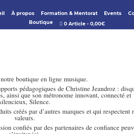
il
À propos
Formation & Mentorat
Events
Co
Boutique
0 Article
0,00€
notre boutique en ligne musique.
supports pédagogiques de Christine Jeandroz : disq
ios, ainsi que son métronome innovant, connecté et
silencieux, Silence.
uits créés par d’autres marques et qui respectent 
valeurs.
sion confiés par des partenaires de confiance peuv
s’inviter ici.