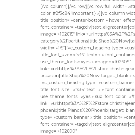
[/vc_column][/vc_row][vc_row full_width= »
color: #2f3c84 !important;} »][vc_column w
title_position= »center-bottom » hover_effect=
font_container= »tag:div|text_align:center|c
image= »102615″ link= »url:https%3A%2F%2F
category%2Fpartitions|title:Shop%20Now|tar
width= »1/5″][vc_custom_heading type= »cust
title_font_size= »fs36″ text= » » font_contain
use_theme_fonts= »yes » image= »102609″
link= »url:https%3A%2F%2Fstore.christinej
occasion|title:Shop%20Now|target:_blank » s
[vc_custom_heading type= »custom_banner » 
title_font_size= »fs36″ text= » » font_contain
use_theme_fonts= »yes » sub_font_color= »#
link= »url:https%3A%2F%2Fstore.christinej
phoenix|title:Pianos%20Phoenix|target:_bla
type= »custom_banner » title_position= »cente
font_container= »tag:div|text_align:center|c
image= »102600″