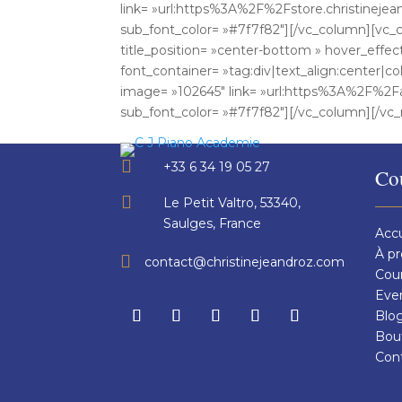
link= »url:https%3A%2F%2Fstore.christinej
sub_font_color= »#7f7f82″][/vc_column][vc
title_position= »center-bottom » hover_effect=
font_container= »tag:div|text_align:center|c
image= »102645″ link= »url:https%3A%2F%2
sub_font_color= »#7f7f82″][/vc_column][/vc

+33 6 34 19 05 27
Co

Le Petit Valtro, 53340,
Saulges, France
Accu
À p

contact@christinejeandroz.com
Cou
Eve
Blo
Bou
Con