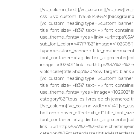
[/vc_column_text][/vc_column][/vc_row][vc_r
css= ».vc_custom_1751351436524{background-c
[vc_custom_heading type= »custom_banner » 
title_font_size= »fs36″ text= » » font_contain
use_theme_fonts= »yes » link= »url:https%3A
sub_font_color= »#7f7f82″ image= »102608″
type= »custom_banner » title_position= »cente
font_container= »tag:div|text_align:center|c
image= »102601″ link= »url:https%3A%2F%2F
violoncelle|title:Shop%20Now|target:_blank 
[vc_custom_heading type= »custom_banner » 
title_font_size= »fs36″ text= » » font_contain
use_theme_fonts= »yes » image= »102602″ l
category%2Ftous-les-livres-de-ch-jeandroz|t
[/vc_column][vc_column width= »1/4″][vc_cu
bottom » hover_effect= »h_e1″ title_font_size=
font_container= »tag:div|text_align:center|c
link= »url:https%3A%2F%2Fstore.christinej
category%2Fmasterclasses|title:Masterclasse