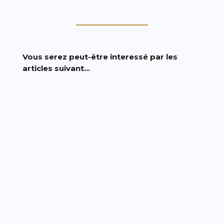
Vous serez peut-être interessé par les
articles suivant…
Commencer le piano lorsqu'on est adulte
peut s'avérer complexe, surtout si vous
n'avez aucune expérience musicale.
Dans cet article, je vous montre les
premières étapes pour apprendre le
piano adulte. SommaireLes Coulisses,