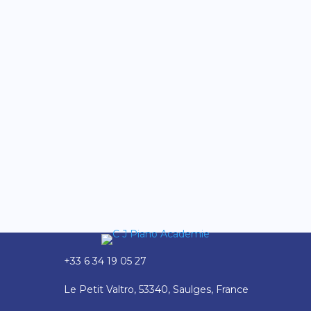
Un cours de piano en ligne, ce n'est pas
un tutoriel. Je vois souvent cette
confusion, le but de cet article est de
t'éclairer sur ce sujet afin que vous
puissiez choisir en toute connaissance de
cause ce qui vous convient le mieux.
Sommaire1 - Un tutoriel, c'est quoi...
+33 6 34 19 05 27
Le Petit Valtro, 53340, Saulges, France