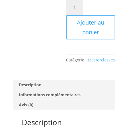
quantité
de
Chopin
Ajouter au
Étude
opus
panier
10
n°12
"Révolutionnaire"
Catégorie :
Masterclasses
Description
Informations complémentaires
Avis (0)
Description