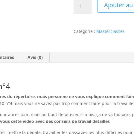
quantité
Ajouter au
de
Chopin
Étude
opus
Catégorie :
Masterclasses
10
n°4
ntaires
Avis (0)
n°4
s du répertoire, mais personne ne vous explique comment faire 
10 n°4 mais vous ne savez pas trop comment faire pour la travaille
jour après jour, mais au bout de plusieurs mois, ça ne va toujour
r vous cette vidéo avec des conseils de travail détaillés
, mettre la pédale, travailler les passages les plus difficiles pour ê