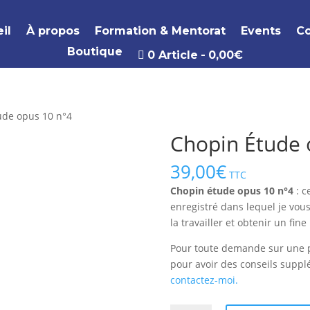
il
À propos
Formation & Mentorat
Events
Co
Boutique
0 Article
0,00€
ude opus 10 n°4
Chopin Étude 
39,00
€
TTC
Chopin étude opus 10 n°4
: c
enregistré dans lequel je vo
la travailler et obtenir un fin
Pour toute demande sur une p
pour avoir des conseils suppl
contactez-moi.