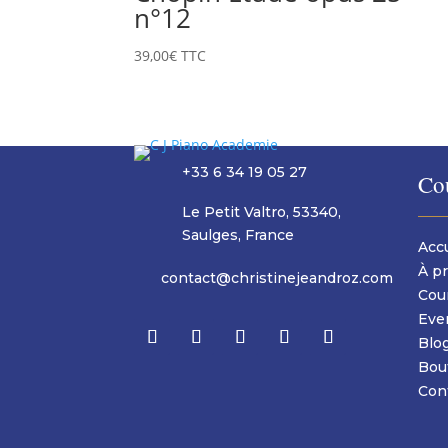
n°12
39,00
€
TTC
+33 6 34 19 05 27
Co
Le Petit Valtro, 53340,
Saulges, France
Accu
À p
contact@christinejeandroz.com
Cou
Eve
Blo
Bou
Con