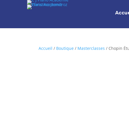
Accue
Accueil
/
Boutique
/
Masterclasses
/ Chopin Ét