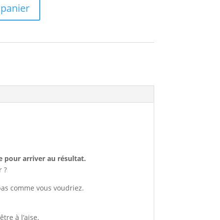
 panier
pour arriver au résultat.
r ?
s pas comme vous voudriez.
tre à l’aise.