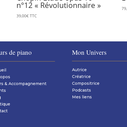
n°12 « Révolutionnaire »
79
39,00
€
TTC
urs de piano
Mon Univers
Autrice
eil
Créatrice
ropos
Compositrice
rs & Accompagnement
Podcasts
nts
Mes liens
g
tique
tact