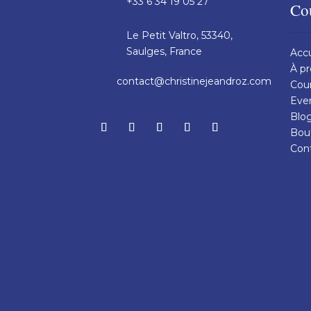
+33 6 34 19 05 27
Co
Le Petit Valtro, 53340,
Saulges, France
Accu
À p
contact@christinejeandroz.com
Cou
Eve
Blo
Bou
Con