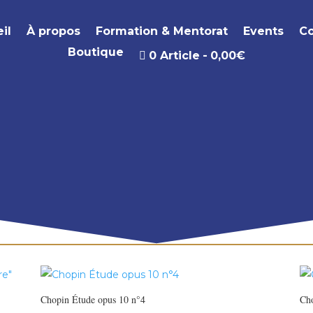
il
À propos
Formation & Mentorat
Events
Co
Boutique
0 Article
0,00€
Chopin Étude opus 10 n°4
Cho