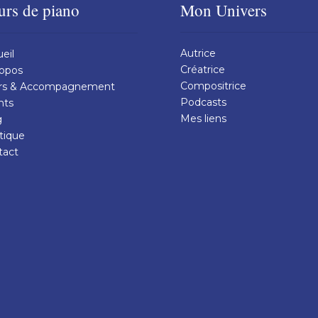
urs de piano
Mon Univers
Autrice
eil
Créatrice
ropos
Compositrice
rs & Accompagnement
Podcasts
nts
Mes liens
g
tique
tact