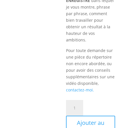
ENREGISTRÉ
dans lequel
je vous montre, phrase
par phrase, comment
bien travailler pour
obtenir un résultat à la
hauteur de vos
ambitions.
Pour toute demande sur
une pièce du répertoire
non encore abordée, ou
pour avoir des conseils
supplémentaires sur une
vidéo disponible,
contactez-moi.
quantité
de
Chopin
Ajouter au
Étude