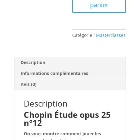
opus
panier
25
n°12
Catégorie :
Masterclasses
Description
Informations complémentaires
Avis (0)
Description
Chopin Étude opus 25
n°12
On vous montre comment jouer les