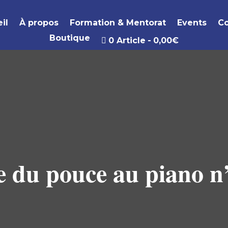
il
À propos
Formation & Mentorat
Events
Co
Boutique
0 Article
0,00€
 du pouce au piano n’