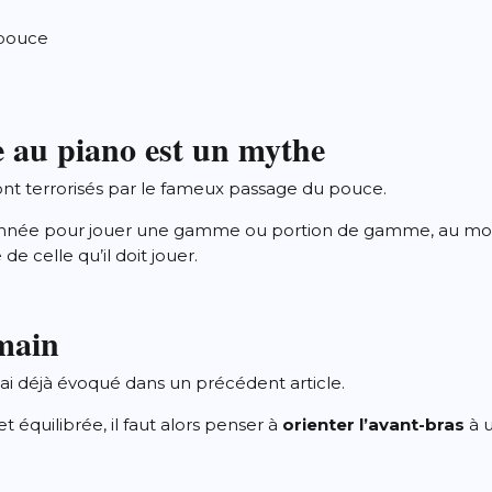
 pouce
e au piano est un mythe
ont terrorisés par le fameux passage du pouce.
itionnée pour jouer une gamme ou portion de gamme, au mom
e celle qu’il doit jouer.
 main
 l’ai déjà évoqué dans un précédent
article
.
t équilibrée, il faut alors penser à
orienter l’avant-bras
à 