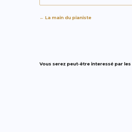
←
La main du pianiste
Vous serez peut-être interessé par les 
Commencer le piano lorsqu'on est adul
je vous montre les premières étapes 