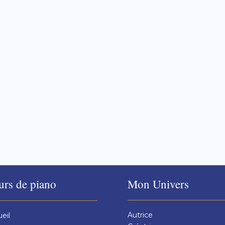
un tutoriel. Je vois souvent cette confusion, le but de cet ar
aissance de cause ce qui vous convient le mieux. Sommaire1 -
urs de piano
Mon Univers
Autrice
eil