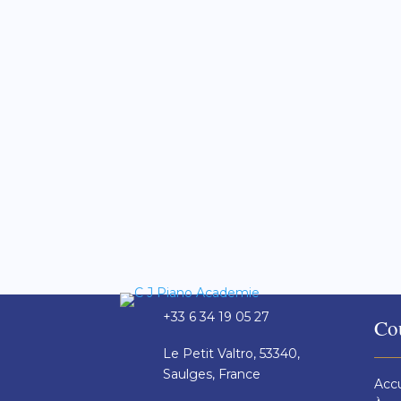
Un cours de piano en ligne, ce n'est pas 
que vous puissiez choisir en toute conn
+33 6 34 19 05 27
Co
Le Petit Valtro, 53340,
Saulges, France
Accu