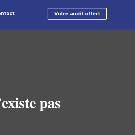
ntact
Votre audit offert
existe pas