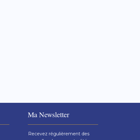
ticle est de t'éclairer sur ce sujet afin
 Un tutoriel, c'est quoi...
Ma Newsletter
Recevez régulièrement des