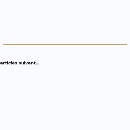
articles suivant…
te peut s'avérer complexe, surtout si vous n'avez aucune e
pour apprendre le piano adulte. SommaireLes Coulisses, f