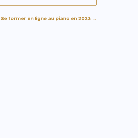
Se former en ligne au piano en 2023
→
xpérience musicale. Dans cet article,
ormation en lignePar quoi commencer ?