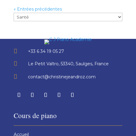
« Entrées précédentes

+33 6 34 19 05 27

Le Petit Valtro, 53340, Saulges, France

contact@christinejeandroz.com
Cours de piano
Accueil